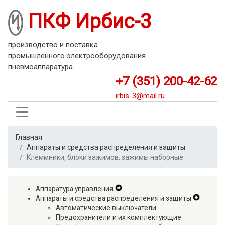
Перейти
ПКФ Ирбис-3
к
основному
содержанию
производство и поставка
промышленного электрооборудования
пневмоаппаратура
+7 (351) 200-42-62
irbis-3@mail.ru
Главная
Аппараты и средства распределения и защиты
Клеммники, блоки зажимов, зажимы наборные
Аппаратура управления
Expand
Аппараты и средства распределения и защиты
Secondary
Expand
Автоматические выключатели
Navigation
Second
Предохранители и их комплектующие
Menu
Navigat