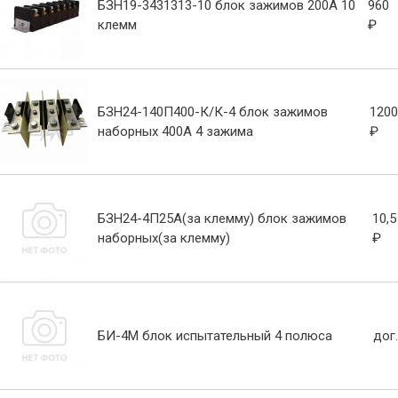
БЗН19-3431313-10 блок зажимов 200А 10
960
клемм
₽
БЗН24-140П400-К/К-4 блок зажимов
1200
наборных 400А 4 зажима
₽
БЗН24-4П25А(за клемму) блок зажимов
10,5
наборных(за клемму)
₽
БИ-4М блок испытательный 4 полюса
дог.