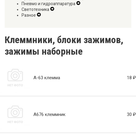
Пневмо и гидроаппаратура
Menu
Navigation
Expand
Secondary
Светотехника
Expand
Menu
Secondary
Navigation
Разное
Expand
Secondary
Navigation
Menu
Secondary
Navigation
Menu
Navigation
Menu
Menu
Клеммники, блоки зажимов,
зажимы наборные
А-63 клемма
18 ₽
А676 клеммник
30 ₽