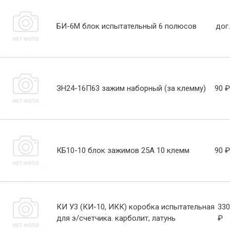
БИ-6М блок испытательный 6 полюсов
дог.
ЗН24-16П63 зажим наборный (за клемму)
90 ₽
КБ10-10 блок зажимов 25А 10 клемм
90 ₽
КИ У3 (КИ-10, ИКК) коробка испытательная
330
для э/счетчика. карболит, латунь
₽