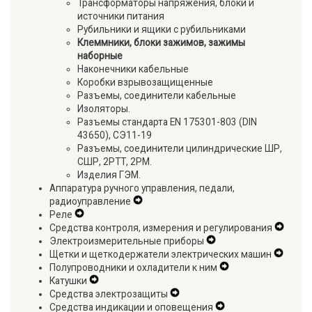
Трансформаторы напряжения, блоки и
Menu
источники питания
Рубильники и ящики с рубильниками
Клеммники, блоки зажимов, зажимы
наборные
Наконечники кабельные
Коробки взрывозащищенные
Разъемы, соединители кабельные
Изоляторы.
Разъемы стандарта EN 175301-803 (DIN
43650), СЭ11-19
Разъемы, соединители цилиндрические ШР,
СШР, 2РТТ, 2РМ.
Изделия ГЭМ.
Аппаратура ручного управления, педали,
радиоуправление
Expand
Реле
Expand
Secondary
Средства контроля, измерения и регулирования
Secondary
Navigation
Expan
Электроизмерительные приборы
Navigation
Menu
Expand
Secon
Щетки и щеткодержатели электрических машин
Menu
Secondary
Expan
Naviga
Полупроводники и охладители к ним
Navigation
Expand
Secon
Menu
Катушки
Expand
Menu
Secondary
Naviga
Средства электрозащиты
Secondary
Expand
Navigation
Menu
Средства индикации и оповещения
Navigation
Secondary
Expand
Menu