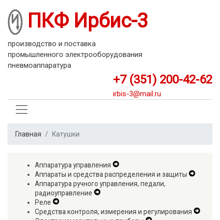
Перейти
ПКФ Ирбис-3
к
основному
содержанию
производство и поставка
промышленного электрооборудования
пневмоаппаратура
+7 (351) 200-42-62
irbis-3@mail.ru
Главная
Катушки
Аппаратура управления
Expand
Аппараты и средства распределения и защиты
Secondary
Expand
Аппаратура ручного управления, педали,
Navigation
Second
радиоуправление
Expand
Menu
Navigat
Реле
Expand
Secondary
Menu
Средства контроля, измерения и регулирования
Secondary
Navigation
Expan