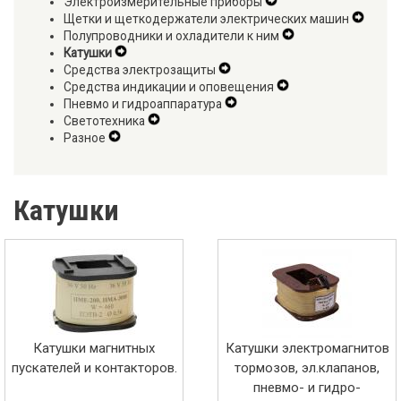
Электроизмерительные приборы
Navigation
Menu
Expand
Secon
Щетки и щеткодержатели электрических машин
Menu
Secondary
Expan
Naviga
Полупроводники и охладители к ним
Navigation
Expand
Secon
Menu
Катушки
Expand
Menu
Secondary
Naviga
Средства электрозащиты
Secondary
Expand
Navigation
Menu
Средства индикации и оповещения
Navigation
Secondary
Expand
Menu
Пневмо и гидроаппаратура
Menu
Navigation
Expand
Secondary
Светотехника
Expand
Menu
Secondary
Navigation
Разное
Expand
Secondary
Navigation
Menu
Secondary
Navigation
Menu
Navigation
Menu
Menu
Катушки
Катушки магнитных
Катушки электромагнитов
пускателей и контакторов.
тормозов, эл.клапанов,
пневмо- и гидро-