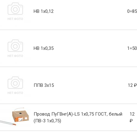
НВ 1х0,12
0=85
НВ 1х0,35
1=50
ППВ 3х15
12 ₽
Провод ПуГВнг(А)-LS 1х0,75 ГОСТ, белый
12
(ПВ-3 1х0,75)
₽