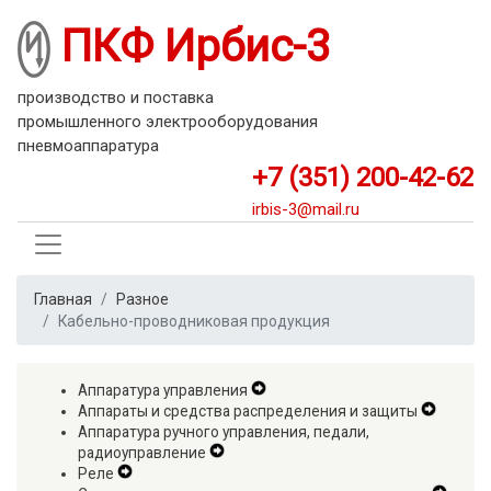
Перейти
ПКФ Ирбис-3
к
основному
содержанию
производство и поставка
промышленного электрооборудования
пневмоаппаратура
+7 (351) 200-42-62
irbis-3@mail.ru
Главная
Разное
Кабельно-проводниковая продукция
Аппаратура управления
Expand
Аппараты и средства распределения и защиты
Secondary
Expand
Аппаратура ручного управления, педали,
Navigation
Second
радиоуправление
Expand
Menu
Navigat
Реле
Expand
Secondary
Menu