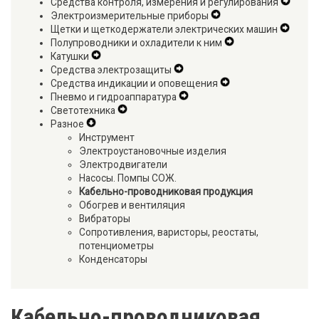
Средства контроля, измерения и регулирования
Secondary
Navigation
Expan
Электроизмерительные приборы
Navigation
Menu
Expand
Secon
Щетки и щеткодержатели электрических машин
Menu
Secondary
Expan
Naviga
Полупроводники и охладители к ним
Navigation
Expand
Secon
Menu
Катушки
Expand
Menu
Secondary
Naviga
Средства электрозащиты
Secondary
Expand
Navigation
Menu
Средства индикации и оповещения
Navigation
Secondary
Expand
Menu
Пневмо и гидроаппаратура
Menu
Navigation
Expand
Secondary
Светотехника
Expand
Menu
Secondary
Navigation
Разное
Expand
Secondary
Navigation
Menu
Инструмент
Secondary
Navigation
Menu
Электроустановочные изделия
Navigation
Menu
Электродвигатели
Menu
Насосы. Помпы СОЖ.
Кабельно-проводниковая продукция
Обогрев и вентиляция
Вибраторы
Сопротивления, варисторы, реостаты,
потенциометры
Конденсаторы
Кабельно-проводниковая