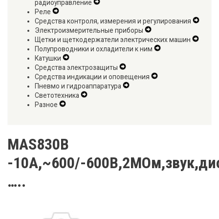
радиоуправление
Expand
Menu
Navigat
Реле
Expand
Secondary
Menu
Средства контроля, измерения и регулирования
Secondary
Navigation
Expan
Электроизмерительные приборы
Navigation
Menu
Expand
Secon
Щетки и щеткодержатели электрических машин
Menu
Secondary
Expan
Naviga
Полупроводники и охладители к ним
Navigation
Expand
Secon
Menu
Катушки
Expand
Menu
Secondary
Naviga
Средства электрозащиты
Secondary
Expand
Navigation
Menu
Средства индикации и оповещения
Navigation
Secondary
Expand
Menu
Пневмо и гидроаппаратура
Menu
Navigation
Expand
Secondary
Светотехника
Expand
Menu
Secondary
Navigation
Разное
Expand
Secondary
Navigation
Menu
Secondary
Navigation
Menu
Navigation
Menu
Menu
MAS830B
-10А,~600/-600В,2МОм,звук,ди
…..