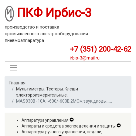
Перейти
ПКФ Ирбис-3
к
основному
содержанию
производство и поставка
промышленного электрооборудования
пневмоаппаратура
+7 (351) 200-42-62
irbis-3@mail.ru
Главная
Мультиметры. Тестеры. Клещи
электороизмерительные.
MAS830B -10А,~600/-600В,2МОм,звук,диоды,…..
Аппаратура управления
Expand
Аппараты и средства распределения и защиты
Secondary
Expand
Аппаратура ручного управления, педали,
Navigation
Second