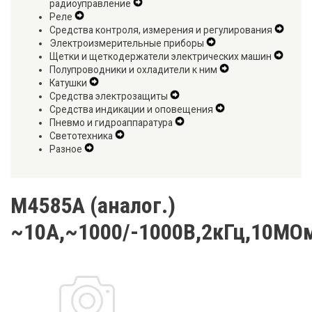
радиоуправление
Expand
Menu
Navigat
Реле
Expand
Secondary
Menu
Средства контроля, измерения и регулирования
Secondary
Navigation
Expan
Электроизмерительные приборы
Navigation
Menu
Expand
Secon
Щетки и щеткодержатели электрических машин
Menu
Secondary
Expan
Naviga
Полупроводники и охладители к ним
Navigation
Expand
Secon
Menu
Катушки
Expand
Menu
Secondary
Naviga
Средства электрозащиты
Secondary
Expand
Navigation
Menu
Средства индикации и оповещения
Navigation
Secondary
Expand
Menu
Пневмо и гидроаппаратура
Menu
Navigation
Expand
Secondary
Светотехника
Expand
Menu
Secondary
Navigation
Разное
Expand
Secondary
Navigation
Menu
Secondary
Navigation
Menu
Navigation
Menu
Menu
М4585А (аналог.)
~10А,~1000/-1000В,2кГц,10МО