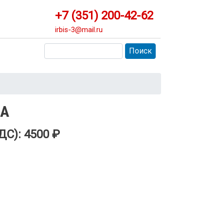
+7 (351) 200-42-62
irbis-3@mail.ru
Поиск
Поиск
 А
ДС):
4500 ₽