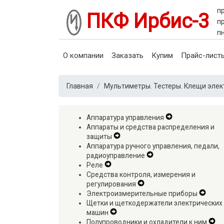
п
ПКФ Ирбис-3
п
п
Main navigation
О компании
Заказать
Купим
Прайс-лист
Главная
Мультиметры. Тестеры. Клещи эле
Аппаратура управления
Expand
Аппараты и средства распределения и
Secondary
защиты
Expand
Navigation
Аппаратура ручного управления, педали,
Secondary
Menu
радиоуправление
Navigation
Expand
Реле
Expand
Menu
Secondary
Средства контроля, измерения и
Secondary
Navigation
регулирования
Navigation
Expand
Menu
Электроизмерительные приборы
Menu
Secondary
Expa
Щетки и щеткодержатели электрических
Navigation
Seco
машин
Expand
Menu
Navig
Полупроводники и охладители к ним
Secondary
Menu
Ex