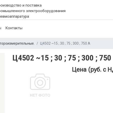
Перейти
роизводство и поставка
к
ромышленного электрооборудования
основному
невмоаппаратура
содержанию
ы
Контакты
ктороизмерительные.
Ц4502 ~15 ; 30 ; 75 ; 300 ; 750 А
Ц4502 ~15 ; 30 ; 75 ; 300 ; 750
Цена (руб. с Н
nd
ndary
ation
pand