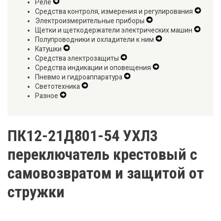
Реле
Expand
Secondary
Menu
Средства контроля, измерения и регулирования
Secondary
Navigation
Expan
Электроизмерительные приборы
Navigation
Menu
Expand
Secon
Щетки и щеткодержатели электрических машин
Menu
Secondary
Expan
Naviga
Полупроводники и охладители к ним
Navigation
Expand
Secon
Menu
Катушки
Expand
Menu
Secondary
Naviga
Средства электрозащиты
Secondary
Expand
Navigation
Menu
Средства индикации и оповещения
Navigation
Secondary
Expand
Menu
Пневмо и гидроаппаратура
Menu
Navigation
Expand
Secondary
Светотехника
Expand
Menu
Secondary
Navigation
Разное
Expand
Secondary
Navigation
Menu
Secondary
Navigation
Menu
Navigation
Menu
Menu
ПК12-21Д801-54 УХЛ3
переключатель крестовый с
самовозвратом и защитой от
стружки