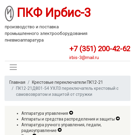
Перейти
ПКФ Ирбис-3
к
основному
содержанию
производство и поставка
промышленного электрооборудования
пневмоаппаратура
+7 (351) 200-42-62
irbis-3@mail.ru
Главная
Крестовые переключатели ПК12-21
ПК12-21Д801-54 УХЛ3 переключатель крестовый с
самовозвратом и защитой от стружки
Аппаратура управления
Expand
Аппараты и средства распределения и защиты
Secondary
Expand
Аппаратура ручного управления, педали,
Navigation
Second
радиоуправление
Expand
Menu
Navigat